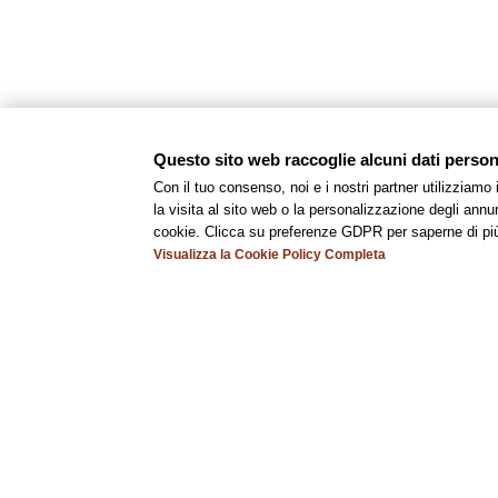
Questo sito web raccoglie alcuni dati personal
Con il tuo consenso, noi e i nostri partner utilizziamo
la visita al sito web o la personalizzazione degli annunc
cookie. Clicca su preferenze GDPR per saperne di pi
Visualizza la Cookie Policy Completa
Ci troviamo a Modena centro
, a breve distanz
Nelle immediate vicinanze sor
Per gli amanti dell’arte, in città si trovano
musei
Invece, per gli appassionati di motori, Modena os
E non dimentichiamo le tante
acetaie
dove s
Modena è anche una città ricca di
eventi culturali
c