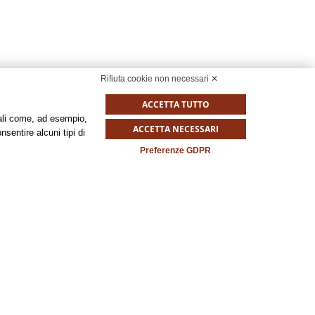
Rifiuta cookie non necessari ✕
ACCETTA TUTTO
onali come, ad esempio,
ACCETTA NECESSARI
nsentire alcuni tipi di
Preferenze GDPR
 complesso architettonico patrimonio dell’UNESCO.
atro comunale Luciano Pavarotti.
urina e il teatro Storchi ed il palazzo di Museo.
l panorama delle quattro ruote quali: la
Pagani
e la
l’aceto balsamico tradizionale di Modena
.
me il
Festival della Filosofia
, il
concerto in onore di