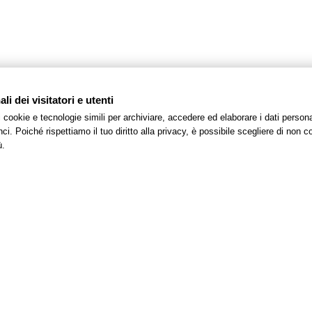
i dei visitatori e utenti
 i cookie e tecnologie simili per archiviare, accedere ed elaborare i dati pers
i. Poiché rispettiamo il tuo diritto alla privacy, è possibile scegliere di non co
Dove siamo & Località
ù.
a da Piazza Grande, dal duomo e dalla torre della Ghirlandina,
ge il
Museo Casa Natale Enzo Ferrari
ed a soli 700 metri il te
 e teatri
, come il palazzo dei musei ed il museo Panini della fig
pita
la casa madre della Maserati
ed altre importanti realtà de
Lamborghini
.
i può degustare il simbolo dell’eccellenza gastronomica locale:
he fungono da catalizzatore per un gran numero di persone, co